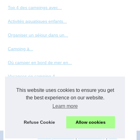
Top 4 des campings avec...
Activités aquatiques enfants...
Organiser un séjour dans un...
Camping à...
Où camper en bord de mer en...
Vacances en camping 4...
Les meilleurs types de...
This website uses cookies to ensure you get
the best experience on our website.
Panorama des hébergements de...
Learn more
Top des vacances en normandie...
Refuse Cookie
Allow cookies
© 2026
Camping-familial.net
|
Cookies Policy
|
RSS