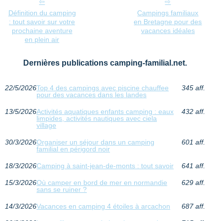
Définition du camping
Campings familiaux
: tout savoir sur votre
en Bretagne pour des
prochaine aventure
vacances idéales
en plein air
Dernières publications camping-familial.net.
22/5/2026
Top 4 des campings avec piscine chauffee
345 aff.
pour des vacances dans les landes
13/5/2026
Activités aquatiques enfants camping : eaux
432 aff.
limpides, activités nautiques avec ciela
village
30/3/2026
Organiser un séjour dans un camping
601 aff.
familial en périgord noir
18/3/2026
Camping à saint-jean-de-monts : tout savoir
641 aff.
15/3/2026
Où camper en bord de mer en normandie
629 aff.
sans se ruiner ?
14/3/2026
Vacances en camping 4 étoiles à arcachon
687 aff.