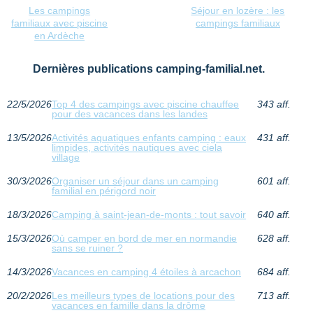
Les campings
Séjour en lozère : les
familiaux avec piscine
campings familiaux
en Ardèche
Dernières publications camping-familial.net.
22/5/2026
Top 4 des campings avec piscine chauffee
343 aff.
pour des vacances dans les landes
13/5/2026
Activités aquatiques enfants camping : eaux
431 aff.
limpides, activités nautiques avec ciela
village
30/3/2026
Organiser un séjour dans un camping
601 aff.
familial en périgord noir
18/3/2026
Camping à saint-jean-de-monts : tout savoir
640 aff.
15/3/2026
Où camper en bord de mer en normandie
628 aff.
sans se ruiner ?
14/3/2026
Vacances en camping 4 étoiles à arcachon
684 aff.
20/2/2026
Les meilleurs types de locations pour des
713 aff.
vacances en famille dans la drôme