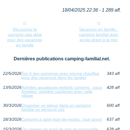
18/04/2025 22:36 - 1 289 aff.
Découvrez le
Vacances en famille :
camping vias idéal
camping familial avec
pour des vacances
accès direct à la mer
en famille
Dernières publications camping-familial.net.
22/5/2026
Top 4 des campings avec piscine chauffee
343 aff.
pour des vacances dans les landes
13/5/2026
Activités aquatiques enfants camping : eaux
428 aff.
limpides, activités nautiques avec ciela
village
30/3/2026
Organiser un séjour dans un camping
600 aff.
familial en périgord noir
18/3/2026
Camping à saint-jean-de-monts : tout savoir
637 aff.
15/3/2026
Où camper en bord de mer en normandie
628 aff.