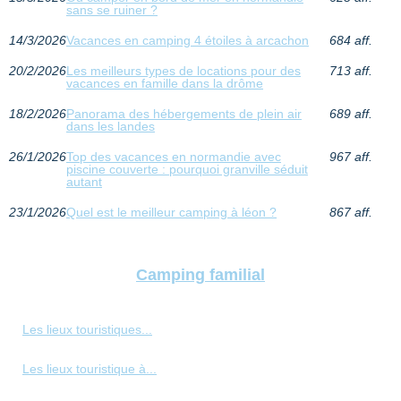
sans se ruiner ?
14/3/2026
Vacances en camping 4 étoiles à arcachon
684 aff.
20/2/2026
Les meilleurs types de locations pour des
713 aff.
vacances en famille dans la drôme
18/2/2026
Panorama des hébergements de plein air
689 aff.
dans les landes
26/1/2026
Top des vacances en normandie avec
967 aff.
piscine couverte : pourquoi granville séduit
autant
23/1/2026
Quel est le meilleur camping à léon ?
867 aff.
Camping familial
Les lieux touristiques...
Les lieux touristique à...