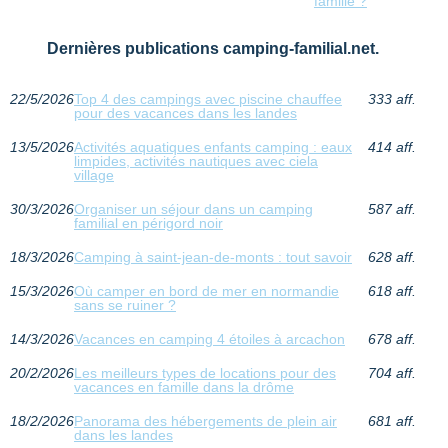
famille ?
Dernières publications camping-familial.net.
22/5/2026
Top 4 des campings avec piscine chauffee
333 aff.
pour des vacances dans les landes
13/5/2026
Activités aquatiques enfants camping : eaux
414 aff.
limpides, activités nautiques avec ciela
village
30/3/2026
Organiser un séjour dans un camping
587 aff.
familial en périgord noir
18/3/2026
Camping à saint-jean-de-monts : tout savoir
628 aff.
15/3/2026
Où camper en bord de mer en normandie
618 aff.
sans se ruiner ?
14/3/2026
Vacances en camping 4 étoiles à arcachon
678 aff.
20/2/2026
Les meilleurs types de locations pour des
704 aff.
vacances en famille dans la drôme
18/2/2026
Panorama des hébergements de plein air
681 aff.
dans les landes