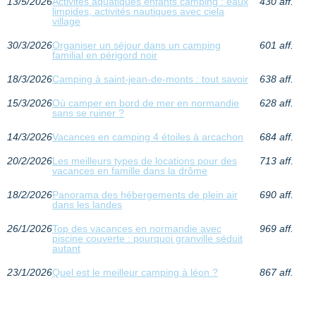
13/5/2026
Activités aquatiques enfants camping : eaux
430 aff.
limpides, activités nautiques avec ciela
village
30/3/2026
Organiser un séjour dans un camping
601 aff.
familial en périgord noir
18/3/2026
Camping à saint-jean-de-monts : tout savoir
638 aff.
15/3/2026
Où camper en bord de mer en normandie
628 aff.
sans se ruiner ?
14/3/2026
Vacances en camping 4 étoiles à arcachon
684 aff.
20/2/2026
Les meilleurs types de locations pour des
713 aff.
vacances en famille dans la drôme
18/2/2026
Panorama des hébergements de plein air
690 aff.
dans les landes
26/1/2026
Top des vacances en normandie avec
969 aff.
piscine couverte : pourquoi granville séduit
autant
23/1/2026
Quel est le meilleur camping à léon ?
867 aff.