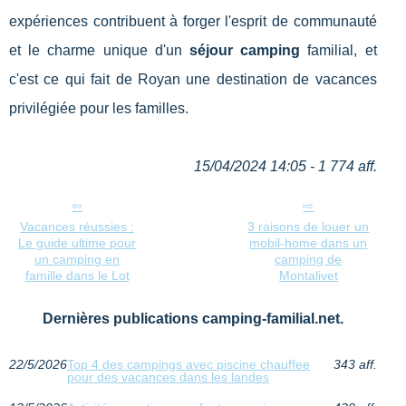
expériences contribuent à forger l'esprit de communauté
et le charme unique d'un
séjour camping
familial, et
c'est ce qui fait de Royan une destination de vacances
privilégiée pour les familles.
15/04/2024 14:05 - 1 774 aff.
Vacances réussies :
3 raisons de louer un
Le guide ultime pour
mobil-home dans un
un camping en
camping de
famille dans le Lot
Montalivet
Dernières publications camping-familial.net.
22/5/2026
Top 4 des campings avec piscine chauffee
343 aff.
pour des vacances dans les landes