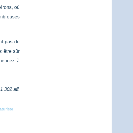
virons, où
ombreuses
nt pas de
z être sûr
mmencez à
1 302 aff.
turiste