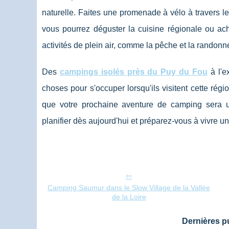
naturelle. Faites une promenade à vélo à travers l
vous pourrez déguster la cuisine régionale ou a
activités de plein air, comme la pêche et la randonn
Des
campings isolés près du Puy du Fou
à l'e
choses pour s'occuper lorsqu'ils visitent cette ré
que votre prochaine aventure de camping sera u
planifier dès aujourd'hui et préparez-vous à vivre u
Camping Saumur dans le Slow Village de la Vallée
de la Loire
Dernières pu