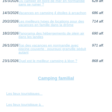
15/3/2026
Où camper en bord de mer en normandie
628 aff.
sans se ruiner ?
14/3/2026
Vacances en camping 4 étoiles à arcachon
686 aff.
20/2/2026
Les meilleurs types de locations pour des
714 aff.
vacances en famille dans la drôme
18/2/2026
Panorama des hébergements de plein air
690 aff.
dans les landes
26/1/2026
Top des vacances en normandie avec
971 aff.
piscine couverte : pourquoi granville séduit
autant
23/1/2026
Quel est le meilleur camping à léon ?
868 aff.
Camping familial
Les lieux touristiques...
Les lieux touristique à...