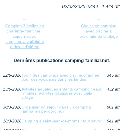
02/02/2025 23:44 - 1 444 aff.
Camping 3 étoiles en
Choisir un camping
charente-maritime :
avec piscine à
séjournez au
proximité de la plage
camping la cailletière
à dolus d'oléron
Dernières publications camping-familial.net.
22/5/2026
Top 4 des campings avec piscine chauffee
345 aff.
pour des vacances dans les landes
13/5/2026
Activités aquatiques enfants camping : eaux
432 aff.
limpides, activités nautiques avec ciela
village
30/3/2026
Organiser un séjour dans un camping
601 aff.
familial en périgord noir
18/3/2026
Camping à saint-jean-de-monts : tout savoir
641 aff.