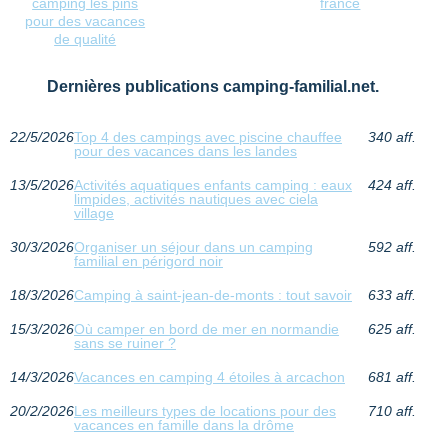
camping les pins
france
pour des vacances
de qualité
Dernières publications camping-familial.net.
22/5/2026
Top 4 des campings avec piscine chauffee
340 aff.
pour des vacances dans les landes
13/5/2026
Activités aquatiques enfants camping : eaux
424 aff.
limpides, activités nautiques avec ciela
village
30/3/2026
Organiser un séjour dans un camping
592 aff.
familial en périgord noir
18/3/2026
Camping à saint-jean-de-monts : tout savoir
633 aff.
15/3/2026
Où camper en bord de mer en normandie
625 aff.
sans se ruiner ?
14/3/2026
Vacances en camping 4 étoiles à arcachon
681 aff.
20/2/2026
Les meilleurs types de locations pour des
710 aff.
vacances en famille dans la drôme