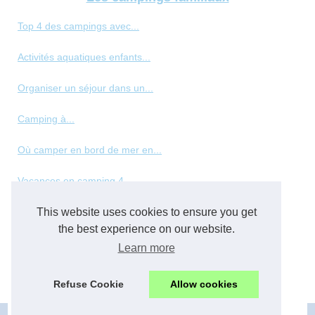
Top 4 des campings avec...
Activités aquatiques enfants...
Organiser un séjour dans un...
Camping à...
Où camper en bord de mer en...
Vacances en camping 4...
This website uses cookies to ensure you get
Les meilleurs types de...
the best experience on our website.
Panorama des hébergements de...
Learn more
Top des vacances en normandie...
Refuse Cookie
Allow cookies