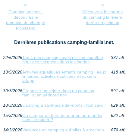
Camping vosges :
Découvrez le charme
découvrez le
du camping la rivière
domaine de champé
dorée en plein air
à bussang
Dernières publications camping-familial.net.
22/5/2026
Top 4 des campings avec piscine chauffee
337 aff.
pour des vacances dans les landes
13/5/2026
Activités aquatiques enfants camping : eaux
418 aff.
limpides, activités nautiques avec ciela
village
30/3/2026
Organiser un séjour dans un camping
591 aff.
familial en périgord noir
18/3/2026
Camping à saint-jean-de-monts : tout savoir
629 aff.
15/3/2026
Où camper en bord de mer en normandie
622 aff.
sans se ruiner ?
14/3/2026
Vacances en camping 4 étoiles à arcachon
679 aff.